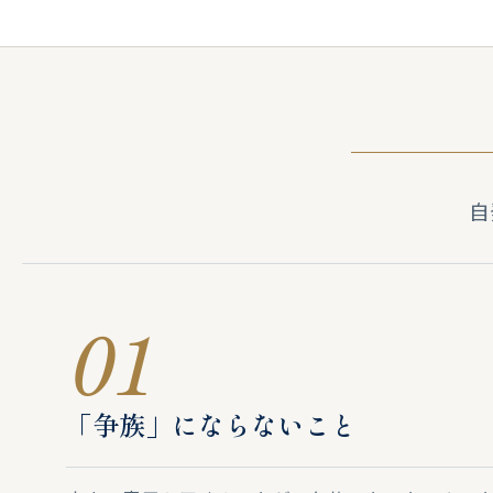
自
01
「争族」にならないこと