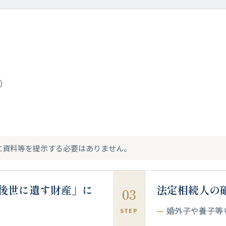
）
に資料等を提示する必要はありません。
後世に遺す財産」に
法定相続人の
03
婚外子や養子等
STEP